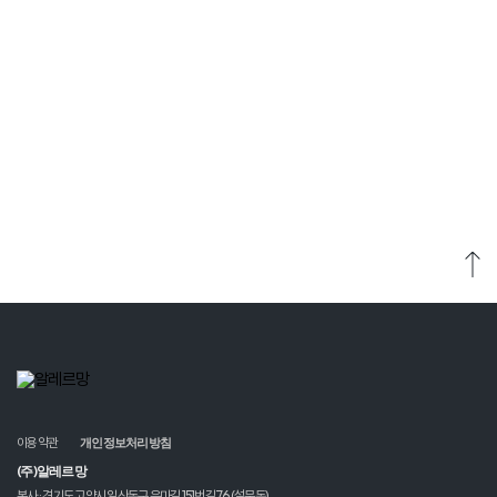
운영시간 평일 09:00~17:30 (점심시간 12:30~13:30)
알레르망 (침구)
알레르망 침대
02-555-0940,0941
02-555-0947
이용약관
개인정보처리방침
(주)알레르망
본사 : 경기도 고양시 일산동구 은마길 151번길 76 (설문동)