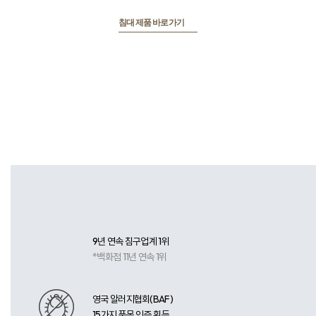
침대 제품 바로가기
알러지프리 침구의 역사
알레르망
9년 연속 침구업계 1위
*백화점 11년 연속 1위
영국 알러지협회(BAF)
15가지 품목 인증 획득