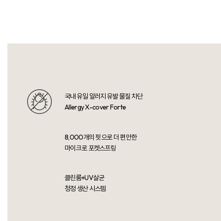
알러지프리 침대의 시작
알레르망 침대
국내 유일 알러지 유발 물질 차단
Allergy X-cover Forte
8,000개의 핏으로 더 편안한
마이크로 포켓스프링
클린룸+UV살균
청정 생산 시스템