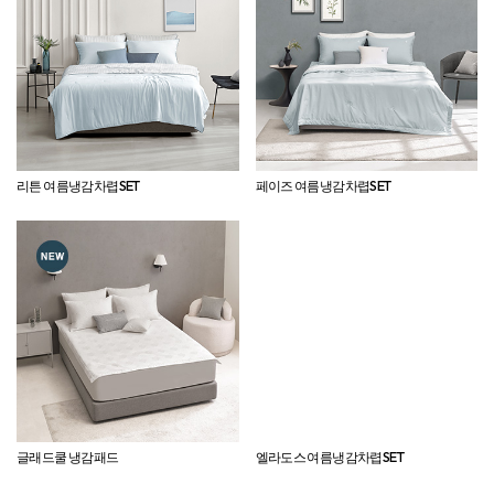
리튼 여름냉감차렵SET
페이즈 여름냉감차렵SET
글래드쿨 냉감패드
엘라도스 여름냉감차렵SET