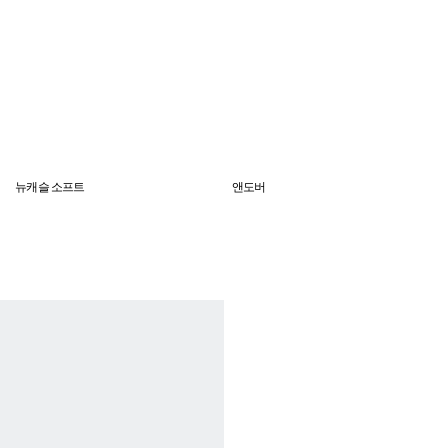
뉴캐슬 소프트
앤도버