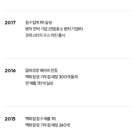
2017
침구업계 1위 달성​
벤처 천억 기업 선정(중소 벤처 기업부)​
프레스티지 구스 라인 출시
2016
알레르망 베이비 런칭​
백화점 및 가두점 매장 300개 돌파​
연 매출 1천 억 달성
2015
백화점 침구 매출 1위​
백화점 및 가두점 매장 260개​