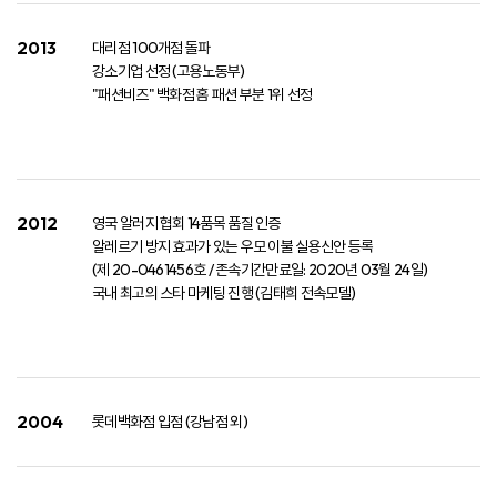
2013
대리점 100개점 돌파​
강소기업 선정 (고용노동부)​
"패션비즈" 백화점 홈 패션 부분 1위 선정
2012
영국 알러지 협회 14품목 품질 인증​
알레르기 방지 효과가 있는 우모 이불 실용신안 등록​
(제 20-0461456호 / 존속기간만료일: 2020년 03월 24일)​
국내 최고의 스타 마케팅 진행 (김태희 전속모델)​
2004
롯데백화점 입점 (강남점 외)