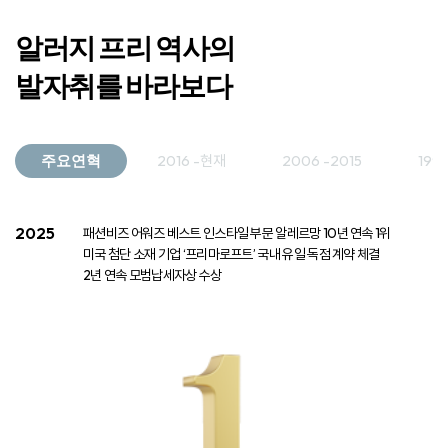
알러지 프리 역사의
발자취를 바라보다
주요연혁
2016 -현재
2006 -2015
199
2025
패션비즈 어워즈 베스트 인스타일 부문 알레르망 10년 연속 1위​
​ 미국 첨단 소재 기업 ‘프리마로프트’ 국내 유일 독점 계약 체결​
​ 2년 연속 모범납세자상 수상​