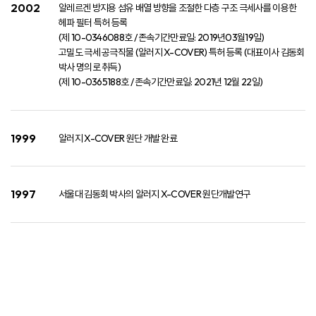
2002
알레르겐 방지용 섬유 배열 방향을 조절한 다층 구조 극세사를 이용한
헤파 필터 특허 등록​
(제 10-0346088호 / 존속기간만료일: 2019년03월19일)​
고밀도 극세 공극직물 (알러지 X-COVER) 특허 등록 (대표이사 김동회
박사 명의로 취득)​
(제 10-0365188호 / 존속기간만료일: 2021년 12월 22일)
1999
알러지 X-COVER 원단 개발 완료
1997
서울대 김동회 박사의 알러지 X-COVER 원단개발연구