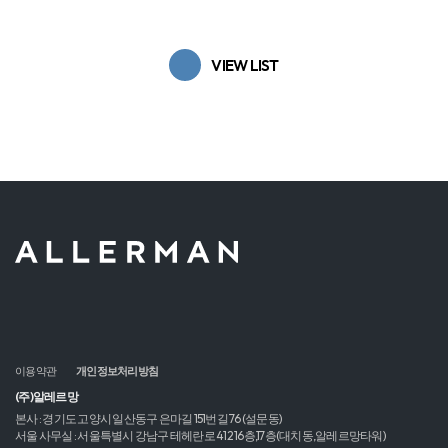
VIEW LIST
이용약관
개인정보처리방침
(주)알레르망
본사 : 경기도 고양시 일산동구 은마길 151번길 76 (설문동)
서울 사무실 : 서울특별시 강남구 테헤란로 412 16층,17층(대치동,알레르망타워)