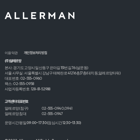
이용약관
개인정보처리방침
(주)알레르망
본사 : 경기도 고양시 일산동구 은마길 151번길 76 (설문동)
서울 사무실 : 서울특별시 강남구 테헤란로 412 16층,17층(대치동,알레르망타워)
대표번호 : 02-555-0960
팩스 : 02-555-0958
사업자등록번호 : 128-81-52988
고객센터 대표번호
알레르망 (침구)
02-555-0940,0941
알레르망 침대
02-555-0947
운영시간 평일 09:00~17:30 (점심시간 12:30~13:30)