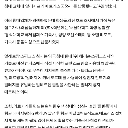
침대 교체에 ‘알러지프리 매트리스 3,136개’를 납품했다고 14일 밝혔다.
여러 침대업체가 경쟁하였는데 학생들의 선호도 조사에서 가장 높은
점수가 나와 납품하게 되었다. 작년에는 ‘서울대학교 학생 생활관’,
‘경희대학교 국제캠퍼스 기숙사’, ‘양양 오션스테이’ 등 호텔 리조트,
기숙사 등을 대상으로 납품하였다.
알레르망 스핑크스 침대는 영국 침대 판매 1위 ‘해리슨 스핑크스사’의
기술로 예산 캠퍼스에서 직접 제작한 포켓 스프링을 사용해 체압 분산
효과가 뛰어나고 우수한 지지력이 특징이다. 매트리스 원단은
‘알레르망’의 ‘알러지 X-커버 포르테’를 사용하여 집먼지 진드기와
알러지를 유발하는 알레르겐 물질을 차단하는 ‘알러지 방지
매트리스’이다.
또한, 의료기기를 만드는 완벽한 위생 상태의 생산시설인 ’클린룸’에서
향균 에어샤워와 2번의 UV살균 후 향균 비닐 2중 포장으로 매트리스 설치
시 별도 세탁이 필요 없어 단체 생활을 하는 기숙사나 청결한 관리가
필요한 호텔, 리조트 등 납품 및 구매문의가 늘고 있다고 설명했다.