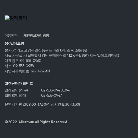
이용약관
개인정보처리방침
(주)알레르망
본사 : 경기도 고양시 일산동구 은마길 151번길 76 (설문동)
서울 사무실 : 서울특별시 강남구 테헤란로 412 16층,17층(대치동,알레르망타워)
대표번호 : 02-555-0960
팩스 : 02-555-0958
사업자등록번호 : 128-81-52988
고객센터 대표번호
알레르망 (침구)
02-555-0940,0941
알레르망 침대
02-555-0947
운영시간 평일 09:00~17:30 (점심시간 12:30~13:30)
©2022. Allerman All Rights Reserved.