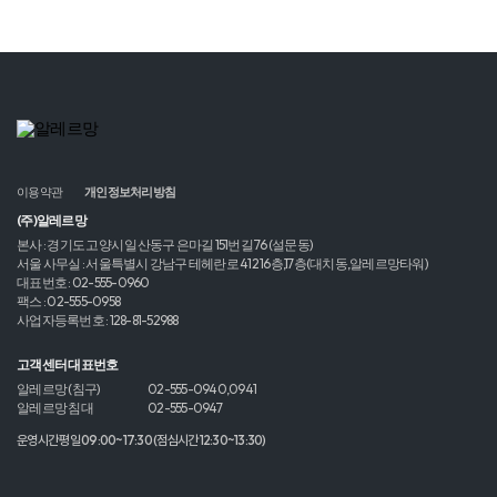
이용약관
개인정보처리방침
(주)알레르망
본사 : 경기도 고양시 일산동구 은마길 151번길 76 (설문동)
서울 사무실 : 서울특별시 강남구 테헤란로 412 16층,17층(대치동,알레르망타워)
대표번호 : 02-555-0960
팩스 : 02-555-0958
사업자등록번호 : 128-81-52988
고객센터 대표번호
알레르망 (침구)
02-555-0940,0941
알레르망 침대
02-555-0947
운영시간 평일 09:00~17:30 (점심시간 12:30~13:30)