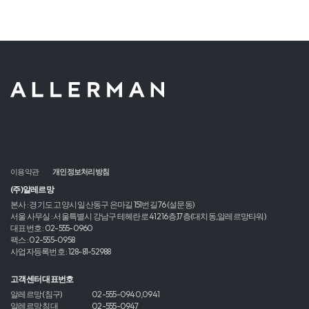
이용약관
개인정보처리방침
(주)알레르망
본사 : 경기도 고양시 일산동구 은마길 151번길 76 (설문동)
서울 사무실 : 서울특별시 강남구 테헤란로 412 16층,17층(대치동,알레르망타워)
대표번호 : 02-555-0960
팩스 : 02-555-0958
사업자등록번호 : 128-81-52988
고객센터 대표번호
알레르망 (침구)
02-555-0940,0941
알레르망 침대
02-555-0947