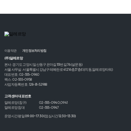
이용약관
개인정보처리방침
(주)알레르망
본사 : 경기도 고양시 일산동구 은마길 151번길 76 (설문동)
서울 사무실 : 서울특별시 강남구 테헤란로 412 16층,17층(대치동,알레르망타워)
대표번호 : 02-555-0960
팩스 : 02-555-0958
사업자등록번호 : 128-81-52988
고객센터 대표번호
알레르망 (침구)
02-555-0940,0941
알레르망 침대
02-555-0947
운영시간 평일 09:00~17:30 (점심시간 12:30~13:30)