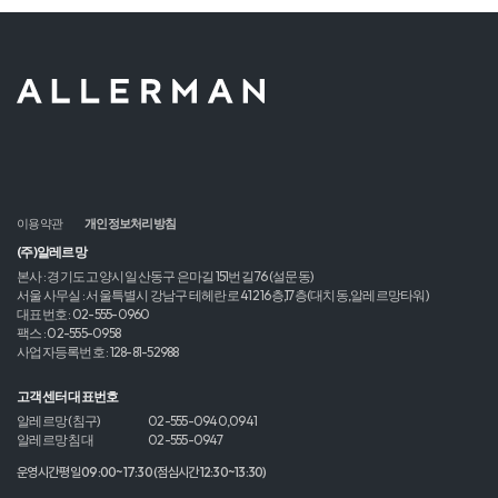
이용약관
개인정보처리방침
(주)알레르망
본사 : 경기도 고양시 일산동구 은마길 151번길 76 (설문동)
서울 사무실 : 서울특별시 강남구 테헤란로 412 16층,17층(대치동,알레르망타워)
대표번호 : 02-555-0960
팩스 : 02-555-0958
사업자등록번호 : 128-81-52988
고객센터 대표번호
알레르망 (침구)
02-555-0940,0941
알레르망 침대
02-555-0947
운영시간 평일 09:00~17:30 (점심시간 12:30~13:30)