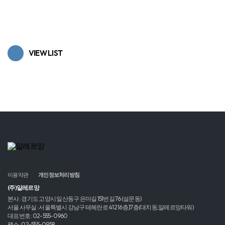
VIEW LIST
이용약관
개인정보처리방침
(주)알레르망
본사 : 경기도 고양시 일산동구 은마길 151번길 76 (설문동)
서울 사무실 : 서울특별시 강남구 테헤란로 412 16층,17층(대치동,알레르망타워)
대표번호 : 02-555-0960
팩스 : 02-555-0958