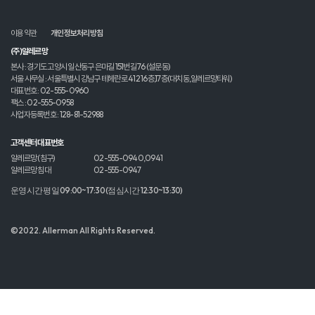
이용약관
개인정보처리방침
(주)알레르망
본사 : 경기도 고양시 일산동구 은마길 151번길 76 (설문동)
서울 사무실 : 서울특별시 강남구 테헤란로 412 16층,17층(대치동,알레르망타워)
대표번호 : 02-555-0960
팩스 : 02-555-0958
사업자등록번호 : 128-81-52988
고객센터 대표번호
알레르망 (침구)
02-555-0940,0941
알레르망 침대
02-555-0947
운영시간 평일 09:00~17:30 (점심시간 12:30~13:30)
©2022. Allerman All Rights Reserved.