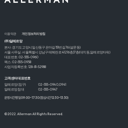
이용약관
개인정보처리방침
(주)알레르망
본사 : 경기도 고양시 일산동구 은마길 151번길 76 (설문동)
서울 사무실 : 서울특별시 강남구 테헤란로 412 16층,17층(대치동,알레르망타워)
대표번호 : 02-555-0960
팩스 : 02-555-0958
사업자등록번호 : 128-81-52988
고객센터 대표번호
알레르망 (침구)
02-555-0940,0941
알레르망 침대
02-555-0947
운영시간 평일 09:00~17:30 (점심시간 12:30~13:30)
©2022. Allerman All Rights Reserved.