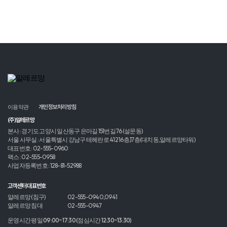
이용약관
개인정보처리방침
(주)알레르망
본사 : 경기도 고양시 일산동구 은마길 151번길 76 (설문동)
서울 사무실 : 서울특별시 강남구 테헤란로 412 16층,17층(대치동,알레르망타워)
대표번호 : 02-555-0960
팩스 : 02-555-0958
사업자등록번호 : 128-81-52988
고객센터 대표번호
알레르망 (침구)
02-555-0940,0941
알레르망 침대
02-555-0947
운영시간 평일 09:00~17:30 (점심시간 12:30~13:30)