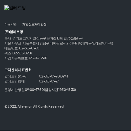
이용약관
개인정보처리방침
(주)알레르망
본사 : 경기도 고양시 일산동구 은마길 151번길 76 (설문동)
서울 사무실 : 서울특별시 강남구 테헤란로 412 16층,17층(대치동,알레르망타워)
대표번호 : 02-555-0960
팩스 : 02-555-0958
사업자등록번호 : 128-81-52988
고객센터 대표번호
알레르망 (침구)
02-555-0940,0941
알레르망 침대
02-555-0947
운영시간 평일 09:00~17:30 (점심시간 12:30~13:30)
©2022. Allerman All Rights Reserved.