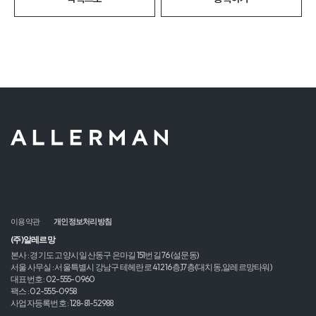
이용약관
개인정보처리방침
(주)알레르망
본사 : 경기도 고양시 일산동구 은마길 151번길 76 (설문동)
서울 사무실 : 서울특별시 강남구 테헤란로 412 16층,17층(대치동,알레르망타워)
대표번호 : 02-555-0960
팩스 : 02-555-0958
사업자등록번호 : 128-81-52988