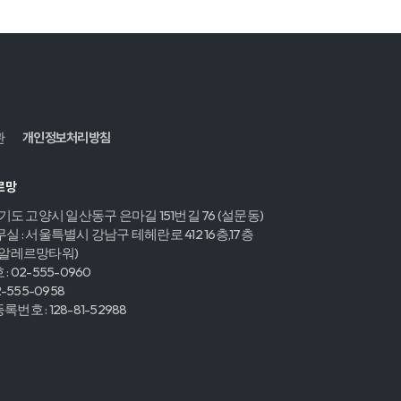
관
개인정보처리방침
르망
경기도 고양시 일산동구 은마길 151번길 76 (설문동)
실 : 서울특별시 강남구 테헤란로 412 16층,17층
,알레르망타워)
 02-555-0960
2-555-0958
번호 : 128-81-52988