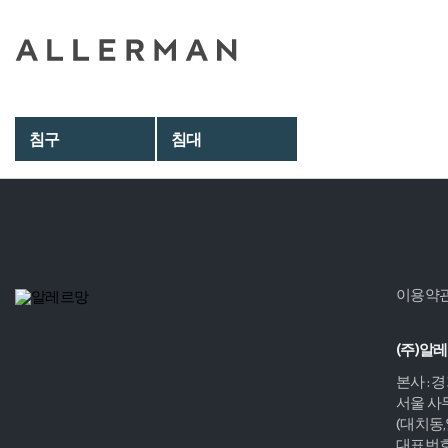
침구
침대
이용약
(주)알
본사 : 
서울 사무
(대치동
대표번호 :