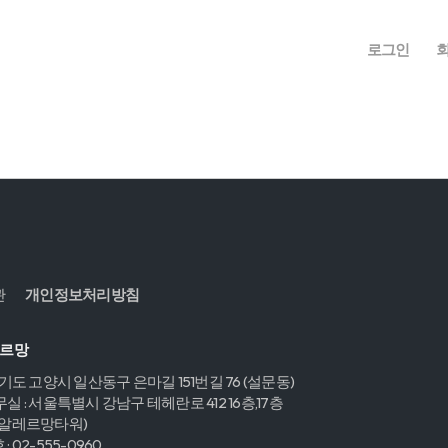
로그인
관
개인정보처리방침
레르망
경기도 고양시 일산동구 은마길 151번길 76 (설문동)
실 : 서울특별시 강남구 테헤란로 412 16층,17층
,알레르망타워)
 02-555-0960