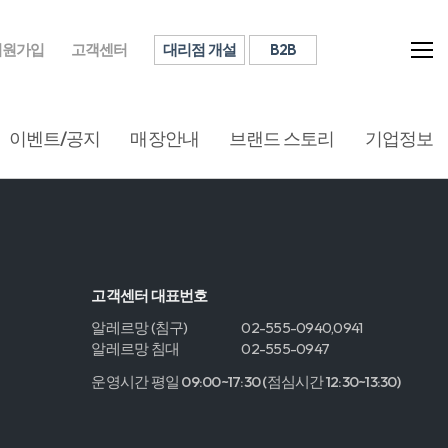
대리점 개설
B2B
회원가입
고객센터
이벤트/공지
매장안내
브랜드 스토리
기업정보
고객센터 대표번호
알레르망 (침구)
02-555-0940,0941
알레르망 침대
02-555-0947
운영시간 평일 09:00~17:30 (점심시간 12:30~13:30)