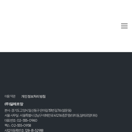
이용약관
개인정보처리방침
(주)알레르망
본사 : 경기도 고양시 일산동구 은마길 151번길 76 (설문동)
서울 사무실 : 서울특별시 강남구 테헤란로 412 16층,17층(대치동,알레르망타워)
대표번호 : 02-555-0960
팩스 : 02-555-0958
사업자등록번호 : 128-81-52988