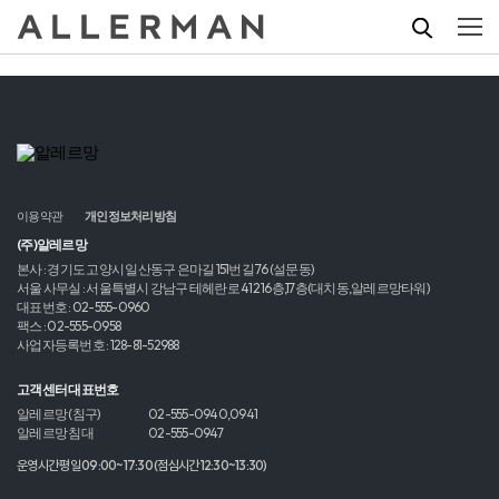
이용약관
개인정보처리방침
(주)알레르망
본사 : 경기도 고양시 일산동구 은마길 151번길 76 (설문동)
서울 사무실 : 서울특별시 강남구 테헤란로 412 16층,17층(대치동,알레르망타워)
대표번호 : 02-555-0960
팩스 : 02-555-0958
사업자등록번호 : 128-81-52988
고객센터 대표번호
알레르망 (침구)
02-555-0940,0941
알레르망 침대
02-555-0947
운영시간 평일 09:00~17:30 (점심시간 12:30~13:30)