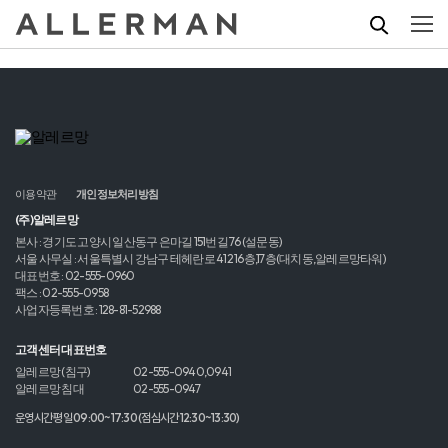
이용약관
개인정보처리방침
(주)알레르망
본사 : 경기도 고양시 일산동구 은마길 151번길 76 (설문동)
서울 사무실 : 서울특별시 강남구 테헤란로 412 16층,17층(대치동,알레르망타워)
대표번호 : 02-555-0960
팩스 : 02-555-0958
사업자등록번호 : 128-81-52988
고객센터 대표번호
알레르망 (침구)
02-555-0940,0941
알레르망 침대
02-555-0947
운영시간 평일 09:00~17:30 (점심시간 12:30~13:30)