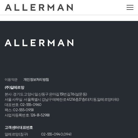
이용약관
개인정보처리방침
(주)알레르망
본사 : 경기도 고양시 일산동구 은마길 151번길 76 (설문동)
서울 사무실 : 서울특별시 강남구 테헤란로 412 16층,17층(대치동,알레르망타워)
대표번호 : 02-555-0960
팩스 : 02-555-0958
사업자등록번호 : 128-81-52988
고객센터 대표번호
알레르망 (침구)
02-555-0940,0941