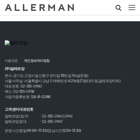
이용약관
개인정보처리방침
(주)알레르망
본사 : 경기도 고양시 일산동구 은마길 151번길 76 (설문동)
서울 사무실 : 서울특별시 강남구 테헤란로 412 16층,17층(대치동,알레르망타워)
대표번호 : 02-555-0960
팩스 : 02-555-0958
사업자등록번호 : 128-81-52988
고객센터 대표번호
알레르망 (침구)
02-555-0940,0941
알레르망 침대
02-555-0947
운영시간 평일 09:00~17:30 (점심시간 12:30~13:30)