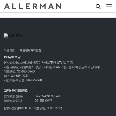
이용약관
개인정보처리방침
(주)알레르망
본사 : 경기도 고양시 일산동구 은마길 151번길 76 (설문동)
서울 사무실 : 서울특별시 강남구 테헤란로 412 16층,17층(대치동,알레르망타워)
대표번호 : 02-555-0960
팩스 : 02-555-0958
사업자등록번호 : 128-81-52988
고객센터 대표번호
알레르망 (침구)
02-555-0940,0941
알레르망 침대
02-555-0947
운영시간 평일 09:00~17:30 (점심시간 12:30~13:30)