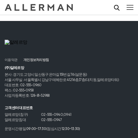
이용약관
개인정보처리방침
(주)알레르망
본사 : 경기도 고양시 일산동구 은마길 151번길 76 (설문동)
서울 사무실 : 서울특별시 강남구 테헤란로 412 16층,17층(대치동,알레르망타워)
대표번호 : 02-555-0960
팩스 : 02-555-0958
사업자등록번호 : 128-81-52988
고객센터 대표번호
알레르망 (침구)
02-555-0940,0941
알레르망 침대
02-555-0947
운영시간 평일 09:00~17:30 (점심시간 12:30~13:30)