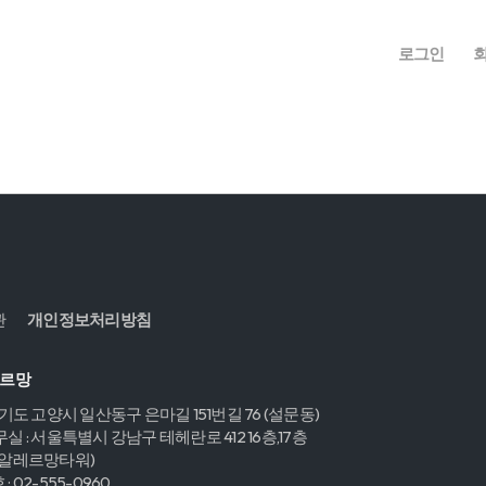
로그인
관
개인정보처리방침
레르망
경기도 고양시 일산동구 은마길 151번길 76 (설문동)
실 : 서울특별시 강남구 테헤란로 412 16층,17층
,알레르망타워)
 02-555-0960