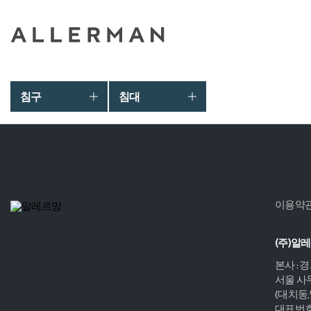
침구
침대
이용약
(주)알
본사 : 
서울 사무
(대치동
대표번호 :