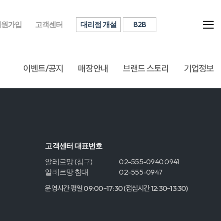
대리점 개설
B2B
회원가입
고객센터
이벤트/공지
매장안내
브랜드 스토리
기업정보
고객센터 대표번호
알레르망 (침구)
02-555-0940,0941
알레르망 침대
02-555-0947
운영시간 평일 09:00~17:30 (점심시간 12:30~13:30)