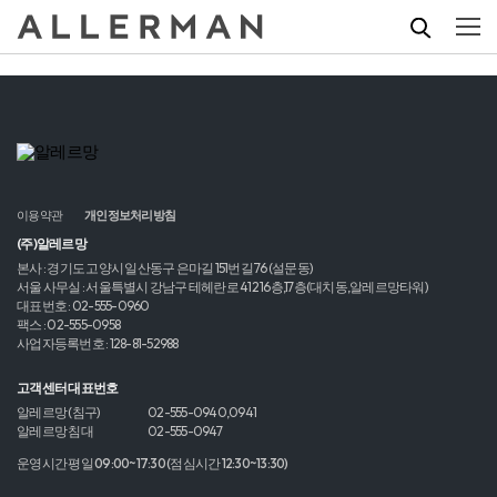
이용약관
개인정보처리방침
(주)알레르망
본사 : 경기도 고양시 일산동구 은마길 151번길 76 (설문동)
서울 사무실 : 서울특별시 강남구 테헤란로 412 16층,17층(대치동,알레르망타워)
대표번호 : 02-555-0960
팩스 : 02-555-0958
사업자등록번호 : 128-81-52988
고객센터 대표번호
알레르망 (침구)
02-555-0940,0941
알레르망 침대
02-555-0947
운영시간 평일 09:00~17:30 (점심시간 12:30~13:30)