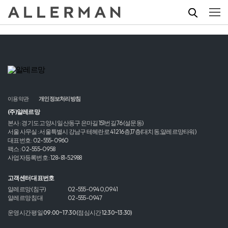
이용약관
개인정보처리방침
(주)알레르망
본사 : 경기도 고양시 일산동구 은마길 151번길 76 (설문동)
서울 사무실 : 서울특별시 강남구 테헤란로 412 16층,17층(대치동,알레르망타워)
대표번호 : 02-555-0960
팩스 : 02-555-0958
사업자등록번호 : 128-81-52988
고객센터 대표번호
알레르망 (침구)
02-555-0940,0941
알레르망 침대
02-555-0947
운영시간 평일 09:00~17:30 (점심시간 12:30~13:30)