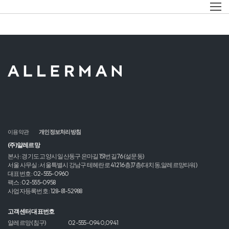
이용약관
개인정보처리방침
(주)알레르망
본사 : 경기도 고양시 일산동구 은마길 151번길 76 (설문동)
서울 사무실 : 서울특별시 강남구 테헤란로 412 16층,17층(대치동,알레르망타워)
대표번호 : 02-555-0960
팩스 : 02-555-0958
사업자등록번호 : 128-81-52988
고객센터 대표번호
알레르망 (침구)
02-555-0940,0941