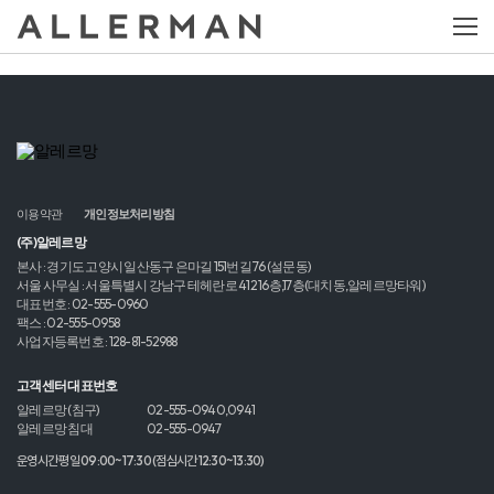
이용약관
개인정보처리방침
(주)알레르망
본사 : 경기도 고양시 일산동구 은마길 151번길 76 (설문동)
서울 사무실 : 서울특별시 강남구 테헤란로 412 16층,17층(대치동,알레르망타워)
대표번호 : 02-555-0960
팩스 : 02-555-0958
사업자등록번호 : 128-81-52988
고객센터 대표번호
알레르망 (침구)
02-555-0940,0941
알레르망 침대
02-555-0947
운영시간 평일 09:00~17:30 (점심시간 12:30~13:30)