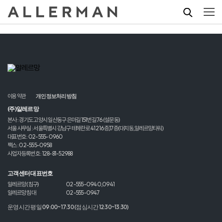
이용약관
개인정보처리방침
(주)알레르망
본사 : 경기도 고양시 일산동구 은마길 151번길 76 (설문동)
서울 사무실 : 서울특별시 강남구 테헤란로 412 16층,17층(대치동,알레르망타워)
대표번호 : 02-555-0960
팩스 : 02-555-0958
사업자등록번호 : 128-81-52988
고객센터 대표번호
알레르망 (침구)
02-555-0940,0941
알레르망 침대
02-555-0947
운영시간 평일 09:00~17:30 (점심시간 12:30~13:30)