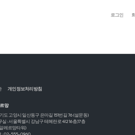
로그인
관
개인정보처리방침
레르망
경기도 고양시 일산동구 은마길 151번길 76 (설문동)
실 : 서울특별시 강남구 테헤란로 412 16층,17층
,알레르망타워)
 02-555-0960