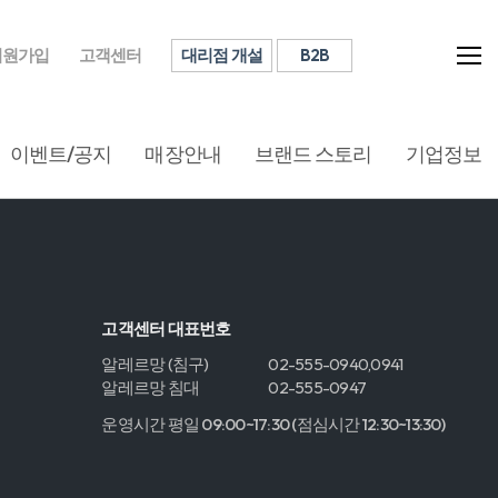
대리점 개설
B2B
회원가입
고객센터
이벤트/공지
매장안내
브랜드 스토리
기업정보
고객센터 대표번호
알레르망 (침구)
02-555-0940,0941
알레르망 침대
02-555-0947
운영시간 평일 09:00~17:30 (점심시간 12:30~13:30)