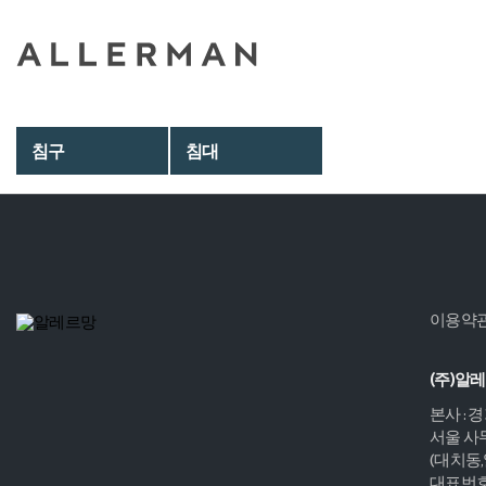
침구
침대
이용약
(주)알
본사 : 
서울 사무
(대치동
대표번호 :