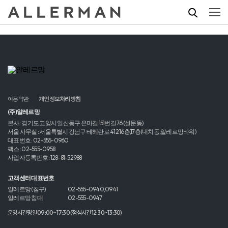
이용약관
개인정보처리방침
(주)알레르망
본사 : 경기도 고양시 일산동구 은마길 151번길 76 (설문동)
서울 사무실 : 서울특별시 강남구 테헤란로 412 16층,17층(대치동,알레르망타워)
대표번호 : 02-555-0960
팩스 : 02-555-0958
사업자등록번호 : 128-81-52988
고객센터 대표번호
알레르망 (침구)
02-555-0940,0941
알레르망 침대
02-555-0947
운영시간 평일 09:00~17:30 (점심시간 12:30~13:30)