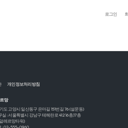
로그인
관
개인정보처리방침
레르망
경기도 고양시 일산동구 은마길 151번길 76 (설문동)
실 : 서울특별시 강남구 테헤란로 412 16층,17층
,알레르망타워)
 02-555-0960