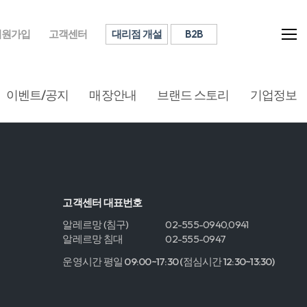
대리점 개설
B2B
회원가입
고객센터
이벤트/공지
매장안내
브랜드 스토리
기업정보
고객센터 대표번호
알레르망 (침구)
02-555-0940,0941
알레르망 침대
02-555-0947
운영시간 평일 09:00~17:30 (점심시간 12:30~13:30)