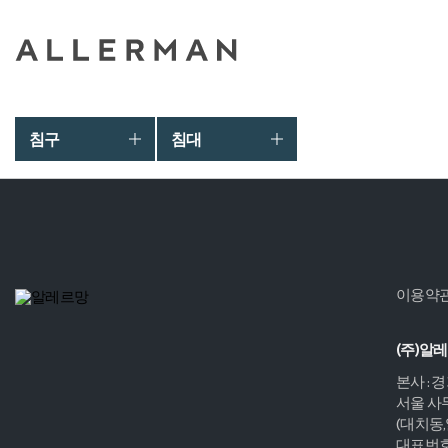
침구
침대
이용약
(주)알
본사 : 
서울 사무
(대치동
대표번호 :