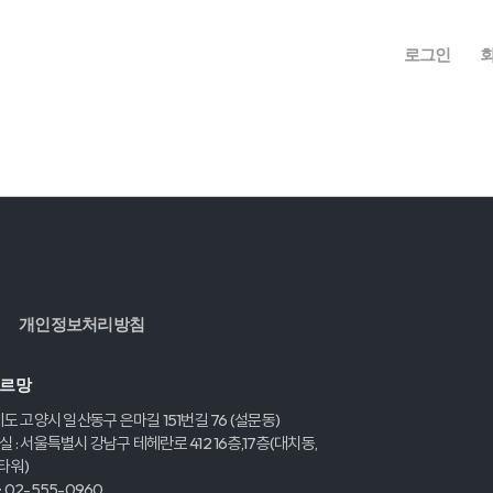
로그인
개인정보처리방침
레르망
기도 고양시 일산동구 은마길 151번길 76 (설문동)
 : 서울특별시 강남구 테헤란로 412 16층,17층(대치동,
타워)
 02-555-0960