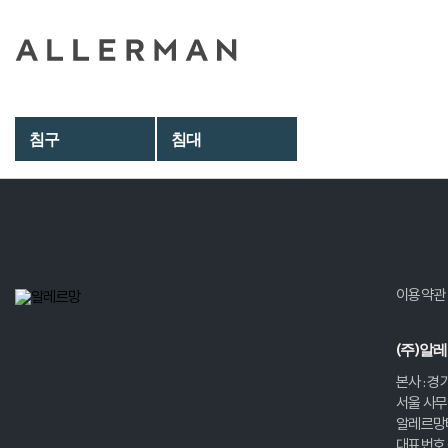
침구
침대
이용약관
(주)알
본사 : 경
서울 사무실
알레르망
대표번호 :