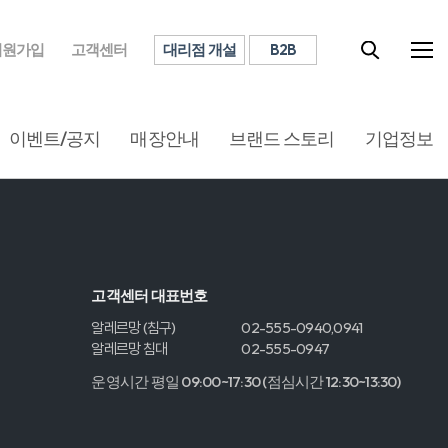
대리점 개설
B2B
회원가입
고객센터
이벤트/공지
매장안내
브랜드 스토리
기업정보
고객센터 대표번호
알레르망 (침구)
02-555-0940,0941
알레르망 침대
02-555-0947
운영시간 평일 09:00~17:30 (점심시간 12:30~13:30)