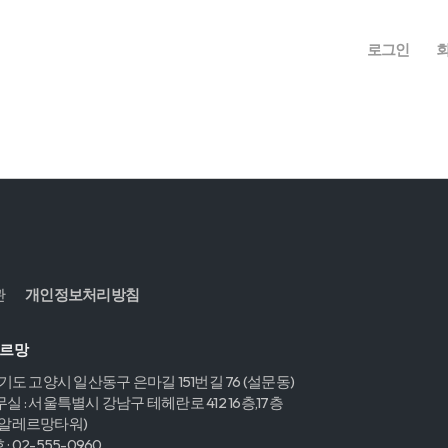
로그인
관
개인정보처리방침
레르망
경기도 고양시 일산동구 은마길 151번길 76 (설문동)
실 : 서울특별시 강남구 테헤란로 412 16층,17층
,알레르망타워)
 02-555-0960