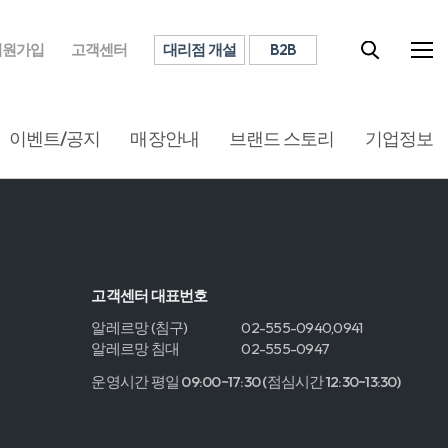
대리점 개설
B2B
회원가입
고객센터
이벤트/공지
매장안내
브랜드 스토리
기업정보
고객센터 대표번호
알레르망 (침구)
02-555-0940,0941
알레르망 침대
02-555-0947
운영시간 평일 09:00~17:30 (점심시간 12:30~13:30)