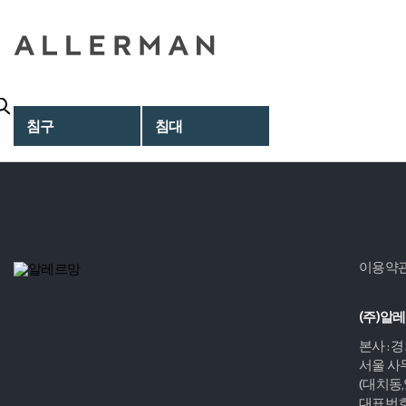
침구
침대
이용약
(주)알
본사 : 
서울 사무
(대치동
대표번호 :