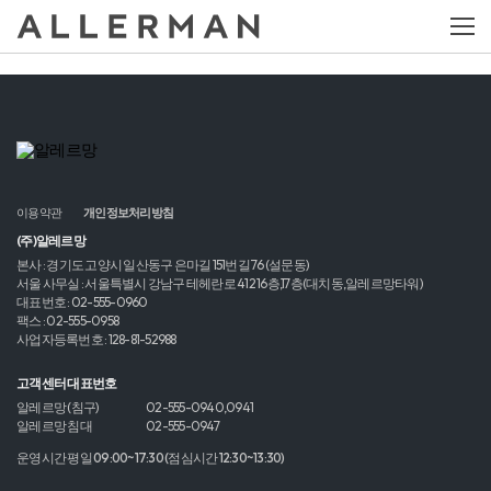
이용약관
개인정보처리방침
(주)알레르망
본사 : 경기도 고양시 일산동구 은마길 151번길 76 (설문동)
서울 사무실 : 서울특별시 강남구 테헤란로 412 16층,17층(대치동,알레르망타워)
대표번호 : 02-555-0960
팩스 : 02-555-0958
사업자등록번호 : 128-81-52988
고객센터 대표번호
알레르망 (침구)
02-555-0940,0941
알레르망 침대
02-555-0947
운영시간 평일 09:00~17:30 (점심시간 12:30~13:30)