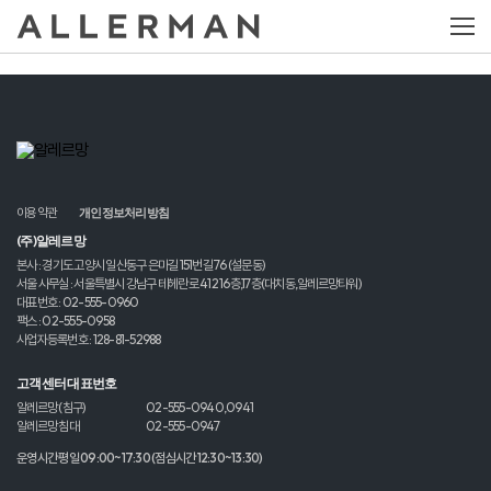
이용약관
개인정보처리방침
(주)알레르망
본사 : 경기도 고양시 일산동구 은마길 151번길 76 (설문동)
서울 사무실 : 서울특별시 강남구 테헤란로 412 16층,17층(대치동,알레르망타워)
대표번호 : 02-555-0960
팩스 : 02-555-0958
사업자등록번호 : 128-81-52988
고객센터 대표번호
알레르망 (침구)
02-555-0940,0941
알레르망 침대
02-555-0947
운영시간 평일 09:00~17:30 (점심시간 12:30~13:30)