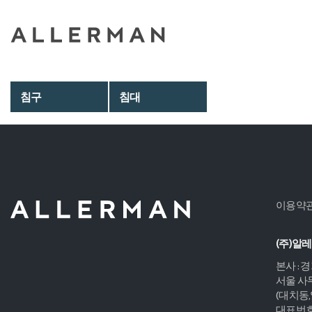
침구
침대
이용약
(주)알
본사 : 
서울 사무
(대치동
대표번호 :