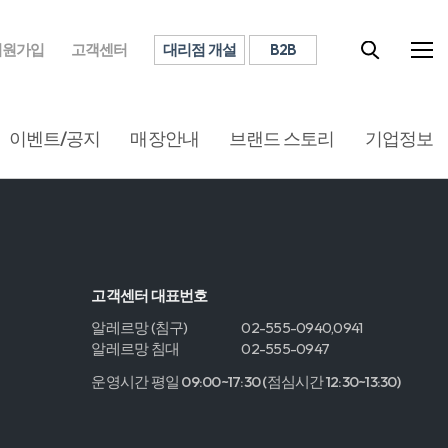
대리점 개설
B2B
회원가입
고객센터
이벤트/공지
매장안내
브랜드 스토리
기업정보
고객센터 대표번호
알레르망 (침구)
02-555-0940,0941
알레르망 침대
02-555-0947
운영시간 평일 09:00~17:30 (점심시간 12:30~13:30)