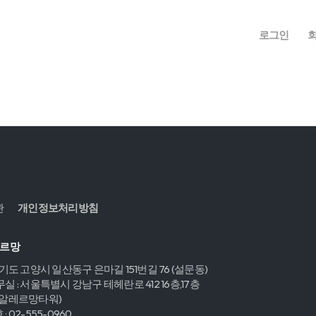
로그인
관
개인정보처리방침
레르망
경기도 고양시 일산동구 은마길 151번길 76 (설문동)
실 : 서울특별시 강남구 테헤란로 412 16층,17층
,알레르망타워)
 02-555-0960