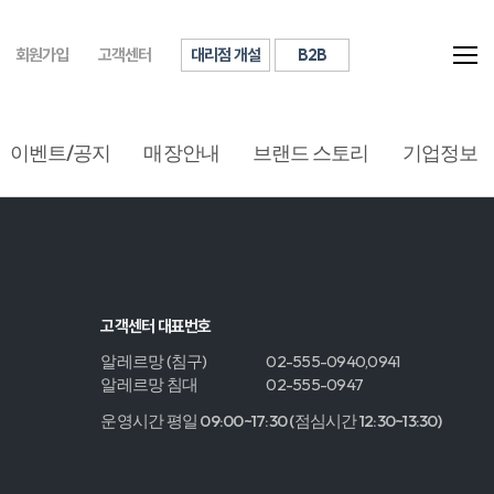
대리점 개설
B2B
회원가입
고객센터
이벤트/공지
매장안내
브랜드 스토리
기업정보
고객센터 대표번호
알레르망 (침구)
02-555-0940,0941
알레르망 침대
02-555-0947
운영시간 평일 09:00~17:30 (점심시간 12:30~13:30)