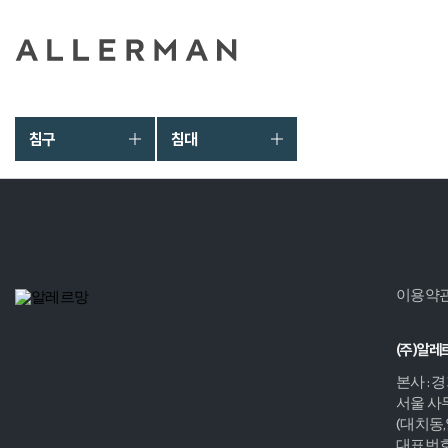
침구
침대
이용약
(주)알레
본사 : 
서울 사무
(대치동
대표번호 :