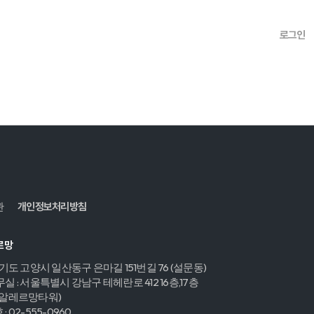
로그인
관
개인정보처리방침
르망
경기도 고양시 일산동구 은마길 151번길 76 (설문동)
실 : 서울특별시 강남구 테헤란로 412 16층,17층
,알레르망타워)
 02-555-0960