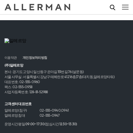
이용약관
개인정보처리방침
(주)알레르망
본사 : 경기도 고양시 일산동구 은마길 151번길 76 (설문동)
서울 사무실 : 서울특별시 강남구 테헤란로 412 16층,17층(대치동,알레르망타워)
대표번호 : 02-555-0960
팩스 : 02-555-0958
사업자등록번호 : 128-81-52988
고객센터 대표번호
알레르망 (침구)
02-555-0940,0941
알레르망 침대
02-555-0947
운영시간 평일 09:00~17:30 (점심시간 12:30~13:30)