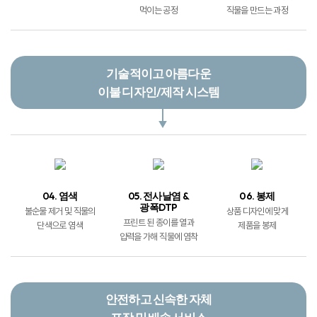
기술적이고 아름다운
이불 디자인/제작 시스템
04. 염색
05. 전사날염 &
06. 봉제
광폭DTP
불순물 제거 및 직물의
상품 디자인에 맞게
프린트 된 종이를 열과
단색으로 염색
제품을 봉제
압력을 가해 직물에 염착
안전하고 신속한 자체
포장 및 배송 서비스