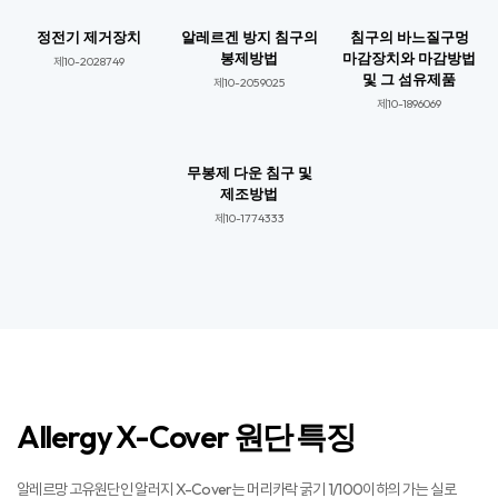
정전기 제거장치
알레르겐 방지 침구의
침구의 바느질구멍
봉제방법
마감장치와 마감방법
제10-2028749​
및 그 섬유제품
제10-2059025​​
제10-1896069​​
무봉제 다운 침구 및
제조방법
제10-1774333​​
Allergy X-Cover 원단 특징
알레르망 고유원단인 알러지 X-Cover는 머리카락 굵기 1/100이하의 가는 실로