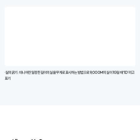
· 실의 굵기 : 데니어란 일정한 길이의 실을 무게로 표시하는 방법으로 9,000M의 실이 1G일 때 ‘1D’라고
표기​
Allergy X-Cover
1