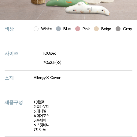
색상
White
Blue
Pink
Beige
Gray
사이즈
100x46
70x23 (소)
소재
Allergy X-Cover
제품구성
1.펫블리
2.클라우디
3.에피엘
4.에어포스
5.폴제이
6.스윗바니
7.디아노