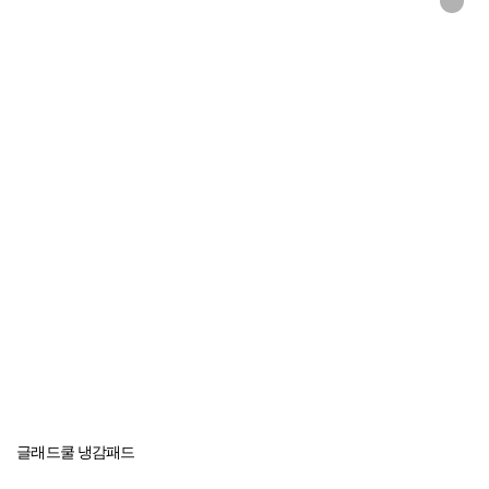
글래드쿨 냉감패드