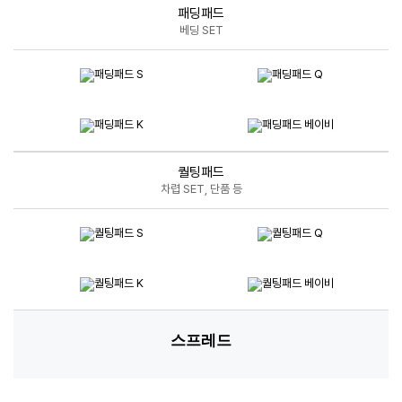
베딩 SET
퀄팅패드
차렵 SET, 단품 등
스프레드