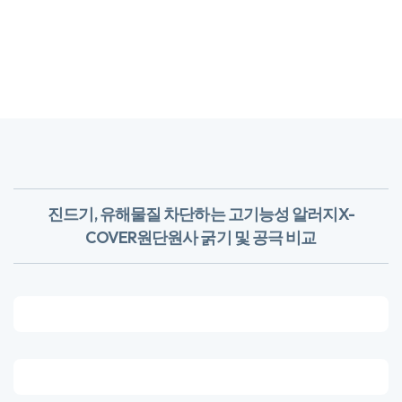
진드기, 유해물질 차단하는 고기능성 알러지X-
COVER원단
​원사 굵기 및 공극 비교