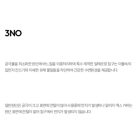
3NO
진드기 NO
공극률을 최소화한 원단에 바느질을 이중처리하여 특수 제작한 알레르망 침구는 이불속의
집먼지 진드기와 미세한 유해 물질들을 차단하여 건강한 수면환경을 제공합니다.
먼지 NO
일반원단은 공극이 크고 표면에 잔털이 많아 사용중에 먼지가 발생하나 알러지 엑스 커버는
원단 표면에 잔털이 없어 침구에서 먼지가 발생되지 않습니다.
피부자극 NO
공극률을 10nm이하로 최소화한 알러지 X-Cover로 제조되어, 실크처럼 부드러운 촉감을