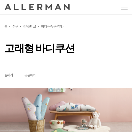
고래형 바디쿠션
홈
침구
리빙/데코
바디쿠션/쿠션커버
고래형 바디쿠션
찜하기
공유하기