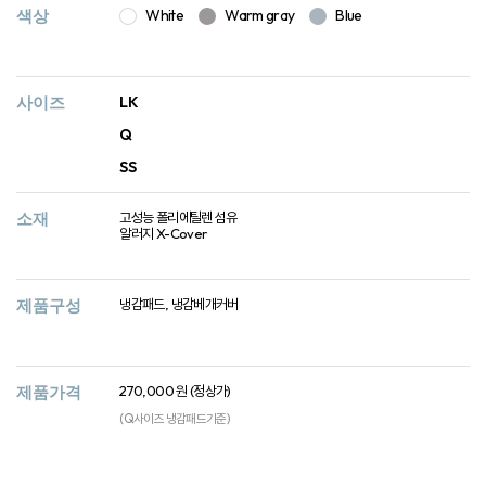
색상
White
Warm gray
Blue
사이즈
LK
Q
SS
소재
고성능 폴리에틸렌 섬유
알러지 X-Cover
제품구성
냉감패드, 냉감베개커버
제품가격
270,000 원 (정상가)
(Q사이즈 냉감패드기준)