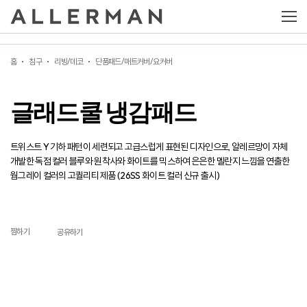
글래드쿨 냉감패드
홈
침구
리빙/데코
단품패드/매트커버/요커버
글래드쿨 냉감패드
트위스트 Y 기하 패턴이 세련되고 고급스럽게 표현된 디자인으로, 알레르망이 자체
개발한 독점 컬러 블루와 원착사와 화이트를 믹스하여 은은한 멜란지 느낌을 연출한
웜그레이 컬러의 고퀄리티 제품 (26SS 화이트 컬러 신규 출시)
찜하기
공유하기