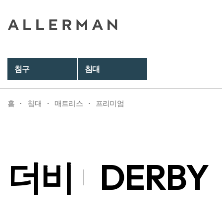
더비
DERBY
침구
침대
홈
침대
매트리스
프리미엄
더비
DERBY