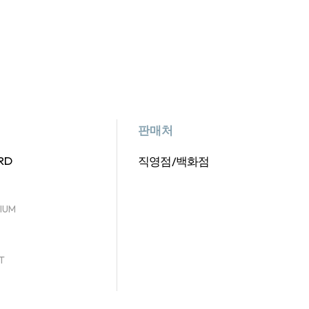
판매처
RD
직영점/백화점
IUM
T