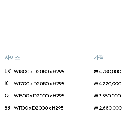
사이즈
가격
LK
W1800 x D2080 x H295
₩ 4,780,000
K
W1700 x D2080 x H295
₩ 4,220,000
Q
W1500 x D2000 x H295
₩ 3,350,000
SS
W1100 x D2000 x H295
₩ 2,680,000