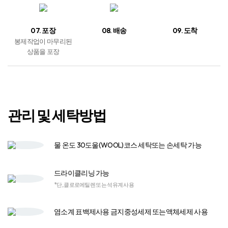
07. 포장
08. 배송
09. 도착
봉제작업이 마무리된
상품을 포장
관리 및 세탁방법
물 온도 30도
울(WOOL)코스 세탁
또는 손세탁 가능
드라이클리닝 가능
*단, 클로로에틸렌 또는 석유계 사용
염소계 표백제
사용 금지
중성세제 또는
액체세제 사용​