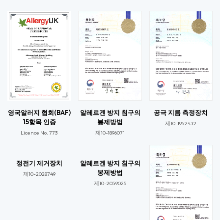
영국알러지 협회(BAF)
알레르겐 방지 침구의
공극 지름 측정장치
15항목 인증
봉제방법
제10-1952432
Licence No. 773​
제10-1896071​
정전기 제거장치
알레르겐 방지 침구의
봉제방법
제10-2028749​
제10-2059025​​