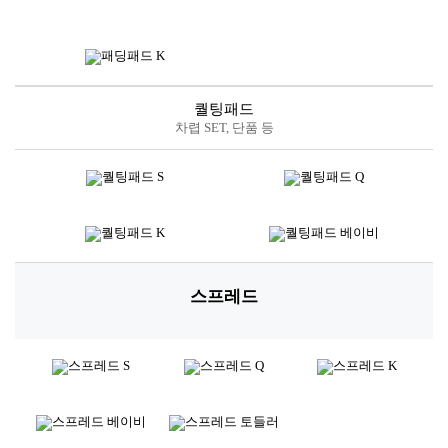
퀄팅패드
차렵 SET, 단품 등
스프레드