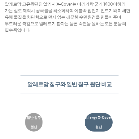
알레르망 고유원단인 알러지 X-Cover는 머리카락 굵기 1/100이하의
가는 실로 제직시 공극률을 최소화하여 이불속 집먼지 진드기와 미세한
유해 물질을 차단함으로 먼지 없는 깨끗한 수면환경을 만들어주며
부드러운 촉감으로 알레르기 환자는 물론 숙면을 원하는 모든 분들의
필수품입니다.
알레르망 침구와 일반 침구 원단 비교
일반 침구
Allergy X-Cover
원단
원단​