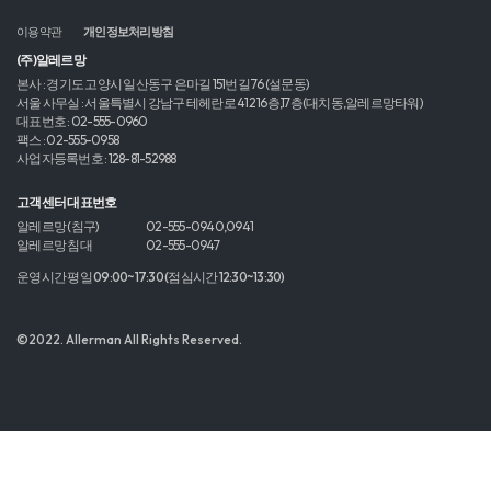
이용약관
개인정보처리방침
(주)알레르망
본사 : 경기도 고양시 일산동구 은마길 151번길 76 (설문동)
서울 사무실 : 서울특별시 강남구 테헤란로 412 16층,17층(대치동,알레르망타워)
대표번호 : 02-555-0960
팩스 : 02-555-0958
사업자등록번호 : 128-81-52988
고객센터 대표번호
알레르망 (침구)
02-555-0940,0941
알레르망 침대
02-555-0947
운영시간 평일 09:00~17:30 (점심시간 12:30~13:30)
©2022. Allerman All Rights Reserved.