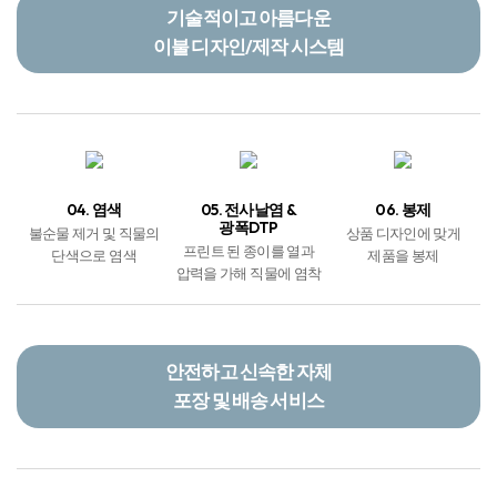
기술적이고 아름다운
이불 디자인/제작 시스템
04. 염색
05. 전사날염 &
06. 봉제
광폭DTP
불순물 제거 및 직물의
상품 디자인에 맞게
프린트 된 종이를 열과
단색으로 염색
제품을 봉제
압력을 가해 직물에 염착
안전하고 신속한 자체
포장 및 배송 서비스