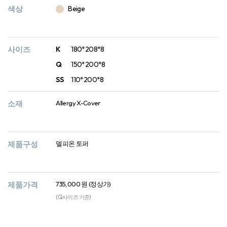
색상
Beige
사이즈
K
180*208*8
Q
150*200*8
SS
110*200*8
소재
Allergy X-Cover
제품구성
델피온 토퍼
제품가격
735,000 원 (정상가)
(Q사이즈 기준)