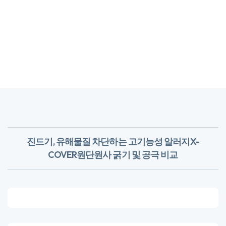
진드기, 유해물질 차단하는 고기능성 알러지X-
COVER원단
​원사 굵기 및 공극 비교