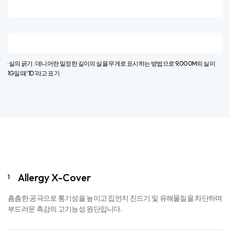
· 실의 굵기 : 데니어란 일정한 길이의 실을 무게로 표시하는 방법으로 9,000M의 실이
1G일 때 ‘1D’라고 표기​
Allergy X-Cover
1
촘촘한 공극으로 통기성을 높이고 집먼지 진드기 및 유해물질을 차단하며
부드러운 촉감의 고기능성 원단입니다.