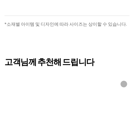
리리 차렵SET(T)
루