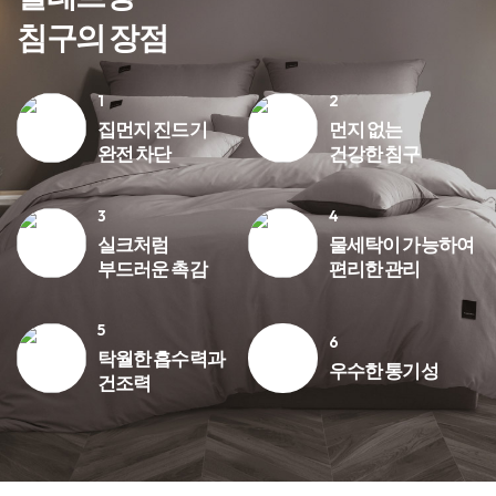
침구의 장점
집먼지 진드기
먼지 없는
완전 차단
건강한 침구
실크처럼
물세탁이 가능하여
부드러운 촉감
편리한 관리
탁월한 흡수력과
우수한 통기성
건조력