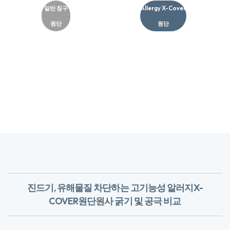
일반 침구
Allergy X-Cover
원단
원단​
진드기, 유해물질 차단하는 고기능성 알러지X-
COVER원단
​원사 굵기 및 공극 비교