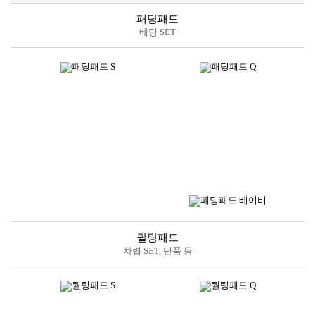
패딩패드
베딩 SET
퀄팅패드
차렵 SET, 단품 등