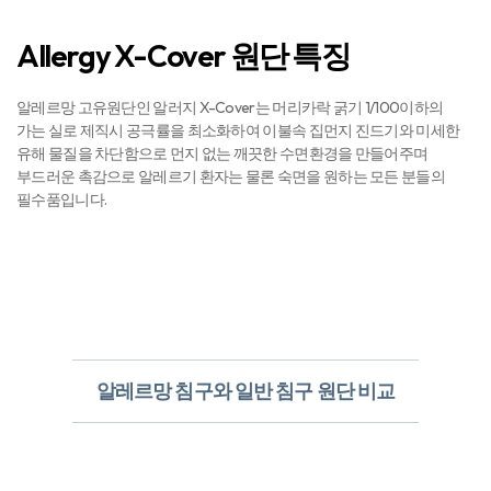
Allergy X-Cover 원단 특징
알레르망 고유원단인 알러지 X-Cover는 머리카락 굵기 1/100이하의
가는 실로 제직시 공극률을 최소화하여 이불속 집먼지 진드기와 미세한
유해 물질을 차단함으로 먼지 없는 깨끗한 수면환경을 만들어주며
부드러운 촉감으로 알레르기 환자는 물론 숙면을 원하는 모든 분들의
필수품입니다.
알레르망 침구와 일반 침구 원단 비교