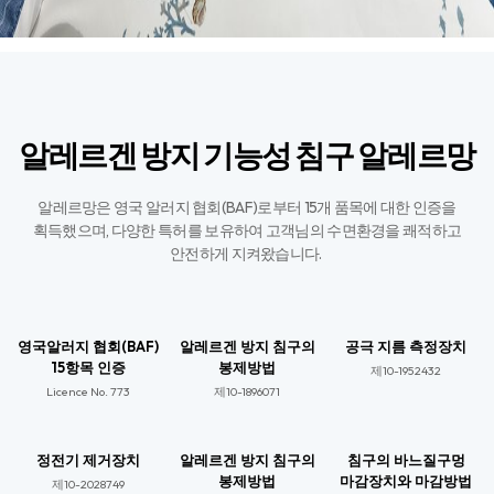
알레르겐 방지 기능성 침구 알레르망
알레르망은 영국 알러지 협회(BAF)로부터 15개 품목에 대한 인증을
획득했으며,
다양한 특허를 보유하여 고객님의 수면환경을 쾌적하고
안전하게 지켜왔습니다. ​
영국알러지 협회(BAF)
알레르겐 방지 침구의
공극 지름 측정장치
15항목 인증
봉제방법
제10-1952432
Licence No. 773​
제10-1896071​
정전기 제거장치
알레르겐 방지 침구의
침구의 바느질구멍
봉제방법
마감장치와 마감방법
제10-2028749​