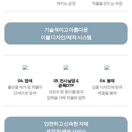
먹이는 공정
직물을 만드는 과정
기술적이고 아름다운
이불 디자인/제작 시스템
04. 염색
05. 전사날염 &
06. 봉제
광폭DTP
불순물 제거 및 직물의
상품 디자인에 맞게
프린트 된 종이를 열과
단색으로 염색
제품을 봉제
압력을 가해 직물에 염착
안전하고 신속한 자체
포장 및 배송 서비스