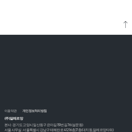
(주)알레르망
본사 : 경기도 고양시 일산동구 은마길 151번길 76 (설문동)
서울 사무실 : 서울특별시 강남구 테헤란로 412 16층,17층(대치동,알레르망타워)
대표번호 : 02-555-0960
팩스 : 02-555-0958
사업자등록번호 : 128-81-52988
고객센터 대표번호
알레르망 (침구)
02-555-0940,0941
알레르망 침대
02-555-0947
운영시간 평일 09:00~17:30 (점심시간 12:30~13:30)
©2022. Allerman All Rights Reserved.