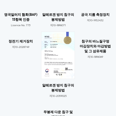
영국알러지 협회(BAF)
알레르겐 방지 침구의
공극 지름 측정장치
15항목 인증
봉제방법
제10-1952432
Licence No. 773​
제10-1896071​
정전기 제거장치
침구의 바느질구멍
마감장치와 마감방법
제10-2028749​
및 그 섬유제품
제10-1896069​​
알레르겐 방지 침구의
봉제방법
제10-2059025​​
무봉제 다운 침구 및