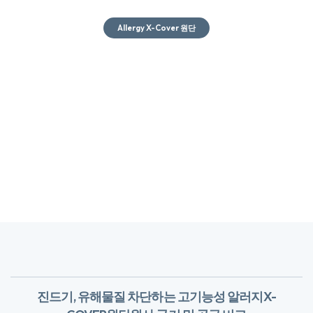
진드기, 유해물질 차단하는 고기능성 알러지X-
COVER원단
​원사 굵기 및 공극 비교
· 실의 굵기 : 데니어란 일정한 길이의 실을 무게로 표시하는 방법으로 9,000M의 실이
1G일 때 ‘1D’라고 표기​