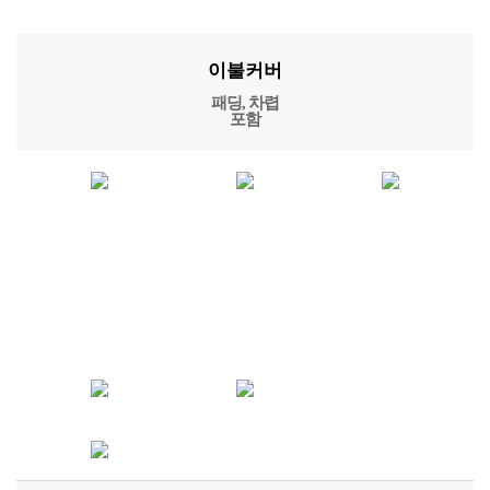
패드
패딩패드
베딩 SET
퀄팅패드
차렵 SET, 단품 등