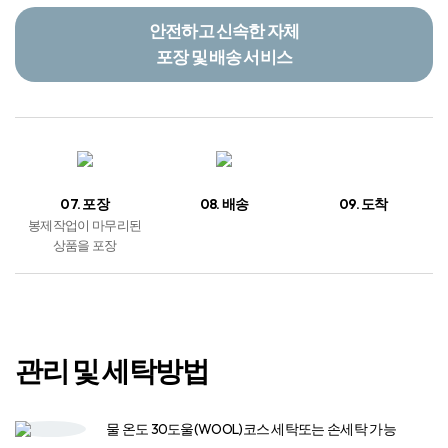
관리 및 세탁방법
물 온도 30도
울(WOOL)코스 세탁
또는 손세탁 가능
드라이클리닝 가능
*단, 클로로에틸렌 또는 석유계 사용
염소계 표백제
사용 금지
중성세제 또는
액체세제 사용​
다림질
절대 금지
고온의 열 건조기​
사용 금지​
실내 건조 권장