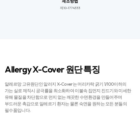
제조방법
제10-1774333​​
Allergy X-Cover 원단 특징
알레르망 고유원단인 알러지 X-Cover는 머리카락 굵기 1/100이하의
가는 실로 제직시 공극률을 최소화하여 이불속 집먼지 진드기와 미세한
유해 물질을 차단함으로 먼지 없는 깨끗한 수면환경을 만들어주며
부드러운 촉감으로 알레르기 환자는 물론 숙면을 원하는 모든 분들의
필수품입니다.