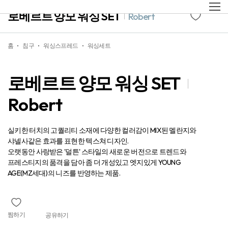
로베르트 양모 워싱 SET
Robert
홈
침구
워싱스프레드
워싱세트
로베르트 양모 워싱 SET
Robert
실키한 터치의 고퀄리티 소재에 다양한 컬러감이 MIX된 멜란지와
샤넬사같은 효과를 표현한 텍스쳐 디자인.
오랫동안 사랑받은 '덜튼' 스타일의 새로운 버전으로 트렌드와
프레스티지의 품격을 담아 좀 더 개성있고 엣지있게 YOUNG
AGE(MZ세대)의 니즈를 반영하는 제품.
찜하기
공유하기