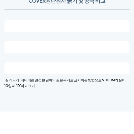
Allergy X-Cover
1
촘촘한 공극으로 통기성을 높이고 집먼지 진드기 및 유해물질을 차단하며
부드러운 촉감의 고기능성 원단입니다.
Ultra X-Cover
2
고기능성 원단인 Allergy X-Cover에서 한 단계 더 진화한 신소재입니다.
알러지를 유발하는 유해물질 차단은 물론 초극세사 섬유로 제작되어 더욱
부드럽고 가볍습니다.