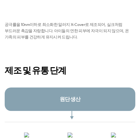
01. 원사
02. 사이징
03. 제직
경사실에 풀을
경사 · 위사를 교차시켜
먹이는 공정
직물을 만드는 과정
기술적이고 아름다운
이불 디자인/제작 시스템
04. 염색
05. 전사날염 &
06. 봉제