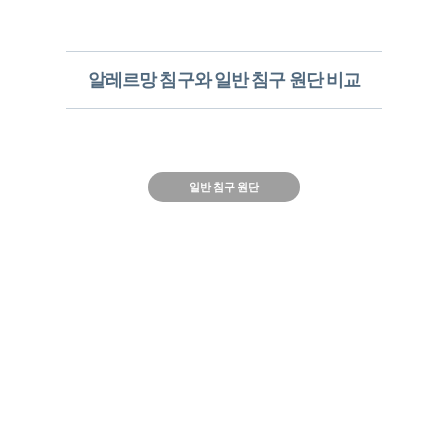
알레르망 침구와 일반 침구 원단 비교
일반 침구
Allergy X-Cover
원단
원단​