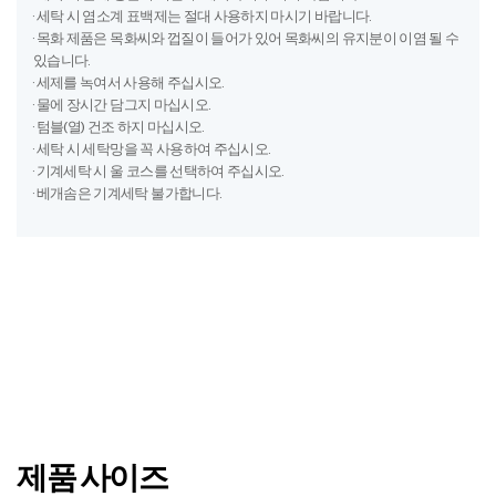
제품 사이즈
이불커버
패딩, 차렵
포함