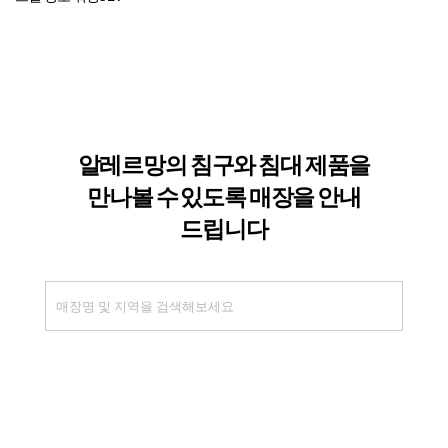
이용약관
개인정보처리방침
(주)알레르망
본사 : 경기도 고양시 일산동구 은마길 151번길 76 (설문동)
서울 사무실 : 서울특별시 강남구 테헤란로 412 16층,17층(대치동,알레르망타워)
대표번호 : 02-555-0960
팩스 : 02-555-0958
사업자등록번호 : 128-81-52988
고객센터 대표번호
알레르망 (침구)
02-555-0940,0941
알레르망 침대
02-555-0947
운영시간 평일 09:00~17:30 (점심시간 12:30~13:30)
©2022. Allerman All Rights Reserved.