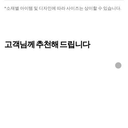
페이즈 여름냉감차렵SET
로