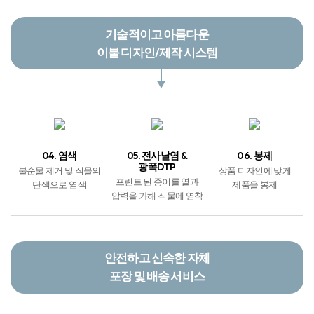
기술적이고 아름다운
이불 디자인/제작 시스템
04. 염색
05. 전사날염 &
06. 봉제
광폭DTP
불순물 제거 및 직물의
상품 디자인에 맞게
프린트 된 종이를 열과
단색으로 염색
제품을 봉제
압력을 가해 직물에 염착
안전하고 신속한 자체
포장 및 배송 서비스