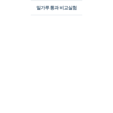
밀가루 통과 비교실험​
알레르망
침구의 장점