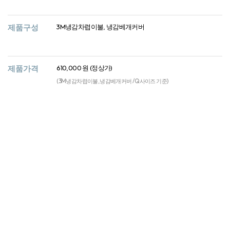
제품구성
3M냉감차렵이불, 냉감베개커버
제품가격
610,000 원 (정상가)
(3M냉감차렵이불, 냉감베개커버 / Q사이즈 기준)