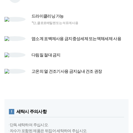
드라이클리닝 가능
*단, 클로로에틸렌 또는 석유계 사용
염소계 표백제
사용 금지
중성세제 또는
액체세제 사용​
다림질
절대 금지
고온의 열 건조기​
사용 금지​
실내 건조 권장
세탁시 주의사항
· 단독 세탁하여 주십시오.
· 자수가 포함된 제품은 뒤집어 세탁하여 주십시오.