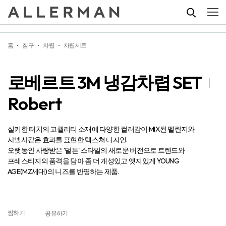
로베르트 3M 냉감차렵 SET
Robert
홈
침구
차렵
차렵세트
로베르트 3M 냉감차렵 SET
Robert
실키한 터치의 고퀄리티 소재에 다양한 컬러감이 MIX된 멜란지와
샤넬사같은 효과를 표현한 텍스쳐 디자인.
오랫동안 사랑받은 '덜튼' 스타일의 새로운 버전으로 트렌드와
프레스티지의 품격을 담아 좀 더 개성있고 엣지있게 YOUNG
AGE(MZ세대)의 니즈를 반영하는 제품.
찜하기
공유하기