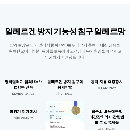
알레르겐 방지 기능성 침구 알레르망
알레르망은 영국 알러지 협회(BAF)로부터 15개 품목에 대한 인증을
획득했으며,
다양한 특허를 보유하여 고객님의 수면환경을 쾌적하고
안전하게 지켜왔습니다. ​
영국알러지 협회(BAF)
알레르겐 방지 침구의
공극 지름 측정장치
15항목 인증
봉제방법
제10-1952432
Licence No. 773​
제10-1896071​
정전기 제거장치
침구의 바느질구멍
마감장치와 마감방법
제10-2028749​
및 그 섬유제품
제10-1896069​​