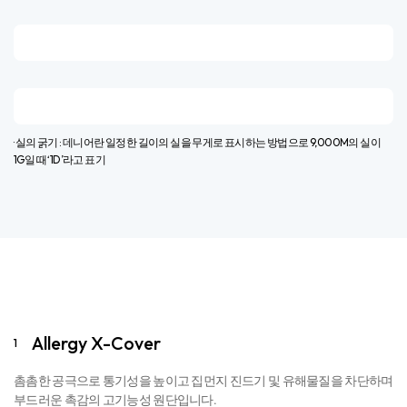
· 실의 굵기 : 데니어란 일정한 길이의 실을 무게로 표시하는 방법으로 9,000M의 실이
1G일 때 ‘1D’라고 표기​
Allergy X-Cover
1
촘촘한 공극으로 통기성을 높이고 집먼지 진드기 및 유해물질을 차단하며
부드러운 촉감의 고기능성 원단입니다.