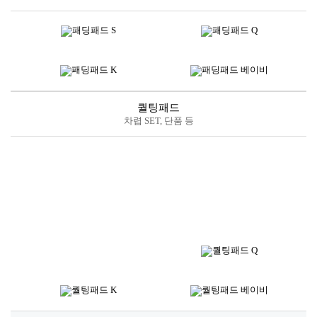
퀄팅패드
차렵 SET, 단품 등