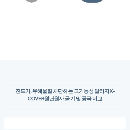
진드기, 유해물질 차단하는 고기능성 알러지X-
COVER원단
​원사 굵기 및 공극 비교