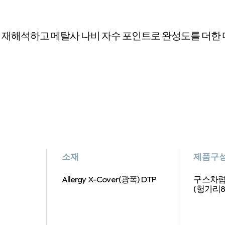
 재해석하고 메탈사 나비 자수 포인트로 완성도를 더한
소재
제품구
Allergy X-Cover(광폭) DTP
구스차렵
(헝가리8