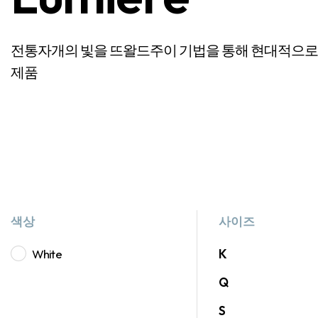
전통자개의 빛을 뜨왈드주이 기법을 통해 현대적으로
제품
색상
사이즈
White
K
Q
S