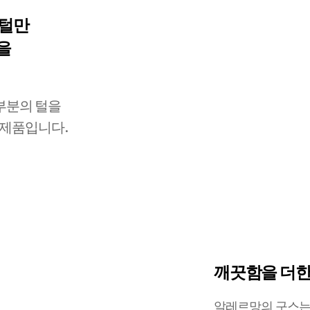
위털만
을
부분의 털을
 제품입니다.
깨끗함을 더한
알레르망의 구스는 