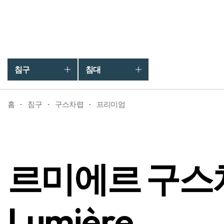
르미에르 구스차렵 (헝가리80%)
L
침구
침대
홈
침구
구스차렵
프리미엄
르미에르 구스차
Lumière