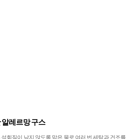
 알레르망 구스​
석회질이 남지 않도록 맑은 물로 여러 번 세탁과 건조를