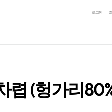
umière
로그인
렵 (헝가리80%