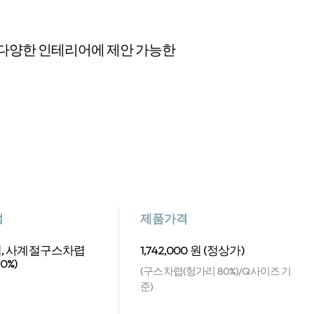
 다양한 인테리어에 제안 가능한
성
제품가격
, 사계절구스차렵
1,742,000 원 (정상가)
0%)
(구스차렵(헝가리 80%)/Q사이즈 기
준)