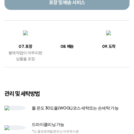
관리 및 세탁방법
물 온도 30도
울(WOOL)코스 세탁
또는 손세탁 가능
드라이클리닝 가능
*단, 클로로에틸렌 또는 석유계 사용
염소계 표백제
사용 금지
중성세제 또는
액체세제 사용​
다림질
절대 금지
고온의 열 건조기​
사용 금지​
실내 건조 권장