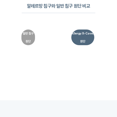
진드기, 유해물질 차단하는 고기능성 알러지X-
COVER원단
​원사 굵기 및 공극 비교