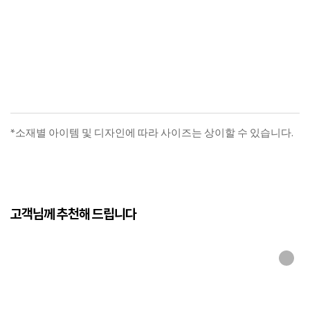
루루 차렵SET(T)
클
알레르망의 침구와 침대 제품을
만나볼 수
있도록 매장을 안내
드립니다