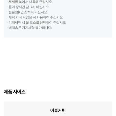
제품 사이즈
이불커버
패딩, 차렵
포함
패드