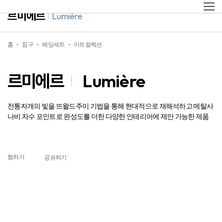
르미에르
Lumière
홈
침구
베딩세트
아트컬렉션
르미에르
Lumière
전통자개의 빛을 뜨왈드주이 기법을 통해 현대적으로 재해석하고 메탈사
나비 자수 포인트로 완성도를 더한 다양한 인테리어에 제안 가능한 제품
찜하기
공유하기