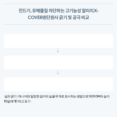
· 실의 굵기 : 데니어란 일정한 길이의 실을 무게로 표시하는 방법으로 9,000M의 실이
1G일 때 ‘1D’라고 표기​
Allergy X-Cover
1
촘촘한 공극으로 통기성을 높이고 집먼지 진드기 및 유해물질을 차단하며
부드러운 촉감의 고기능성 원단입니다.