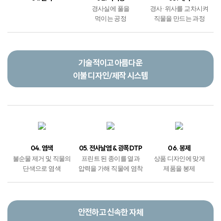
04. 염색
05. 전사날염 & 광폭DTP
06. 봉제
불순물 제거 및 직물의
프린트 된 종이를 열과
상품 디자인에 맞게
단색으로 염색
압력을 가해 직물에 염착
제품을 봉제
안전하고 신속한 자체
포장 및 배송 서비스
07. 포장
08. 배송
09. 도착
봉제작업이 마무리된
상품을 포장