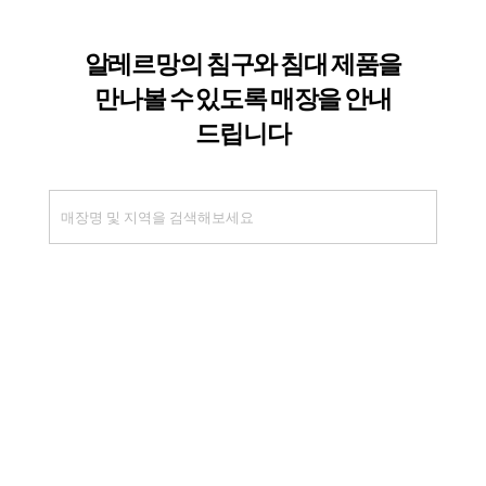
이용약관
개인정보처리방침
(주)알레르망
본사 : 경기도 고양시 일산동구 은마길 151번길 76 (설문동)
서울 사무실 : 서울특별시 강남구 테헤란로 412 16층,17층(대치동,알레르망타워)
대표번호 : 02-555-0960
팩스 : 02-555-0958
사업자등록번호 : 128-81-52988
고객센터 대표번호
알레르망 (침구)
02-555-0940,0941
알레르망 침대
02-555-0947
운영시간 평일 09:00~17:30 (점심시간 12:30~13:30)
©2022. Allerman All Rights Reserved.