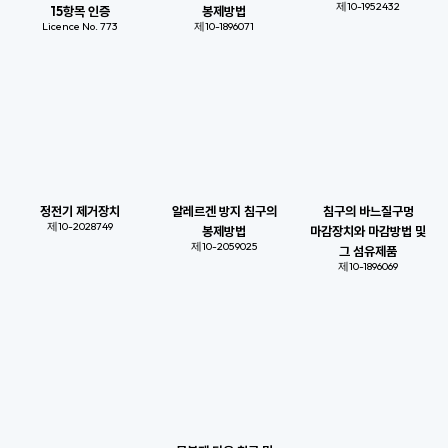
제10-1952432
15항목 인증
봉제방법
Licence No. 773​
제10-1896071​
정전기 제거장치
알레르겐 방지 침구의
침구의 바느질구멍
제10-2028749​
봉제방법
마감장치와 마감방법 및
제10-2059025​​
그 섬유제품
제10-1896069​​
무봉제 다운 침구 및
제조방법
제10-1774333​​
Allergy X-Cover 원단 특징
알레르망 고유원단인 알러지 X-Cover는 머리카락 굵기 1/100이하의