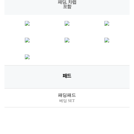
패딩패드
베딩 SET
퀄팅패드
차렵 SET, 단품 등